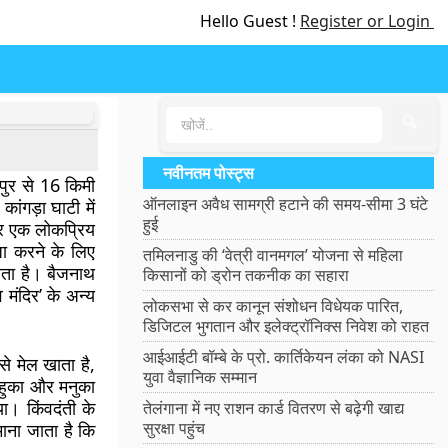
Hello Guest !
Register or Login
🔍
नवीनतम पोस्ट्स
मपुर से 16 किमी
ऑनलाइन अवैध सामग्री हटाने की समय-सीमा 3 घंटे
ांगड़ा घाटी में
हुई
िर एक लोकप्रिय
ा करने के लिए
तमिलनाडु की ‘वेत्री वानमगल’ योजना से महिला
जाता है। बैजनाथ
किसानों को ड्रोन तकनीक का सहारा
 मंदिर’ के अन्य
लोकसभा से कर कानून संशोधन विधेयक पारित,
डिजिटल भुगतान और इलेक्ट्रॉनिक्स निवेश को राहत
आईआईटी बॉम्बे के प्रो. कार्तिकेयन लंका को NASI
े मेल खाता है,
युवा वैज्ञानिक सम्मान
आहुका और मनुका
या। किंवदंती के
तेलंगाना में नए राशन कार्ड वितरण से बढ़ेगी खाद्य
सुरक्षा पहुंच
ाना जाता है कि