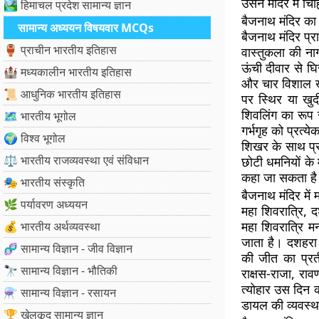
उसने मंदिर में च
🏞️ हिमाचल प्रदेश सामान्य ज्ञान
बैजनाथ मंदिर का
सामान्य अध्ययन विषयवार MCQs
बैजनाथ मंदिर प्र
🏺 प्राचीन भारतीय इतिहास
वास्तुकला की नाग
ऊंची दीवार से घ
🏰 मध्यकालीन भारतीय इतिहास
और चार विशाल खं
📜 आधुनिक भारतीय इतिहास
पर स्थिर या खुदी 
शिवलिंग का रूप स
🗺️ भारतीय भूगोल
गर्भगृह को प्रत्
🌍 विश्व भूगोल
शिखर के साथ प्
⚖️ भारतीय राजव्यवस्था एवं संविधान
छोटी धमनियों के 
कहा जा सकता ह
🎭 भारतीय संस्कृति
बैजनाथ मंदिर में
🌿 पर्यावरण अध्ययन
महा शिवरात्रि, द
महा शिवरात्रि म
💰 भारतीय अर्थव्यवस्था
जाता है। दशहरा प
🧬 सामान्य विज्ञान - जीव विज्ञान
की जीत का प्रत
🔭 सामान्य विज्ञान - भौतिकी
राक्षस-राजा, र
त्योहार उस दिन को
⚗️ सामान्य विज्ञान - रसायन
डायल की व्यवस्
🏆 खेलकूद सामान्य ज्ञान