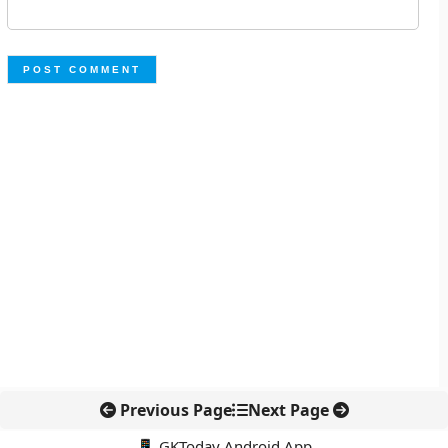
Previous Page
Next Page
📱 GKToday Android App