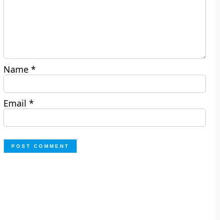
Name
*
Email
*