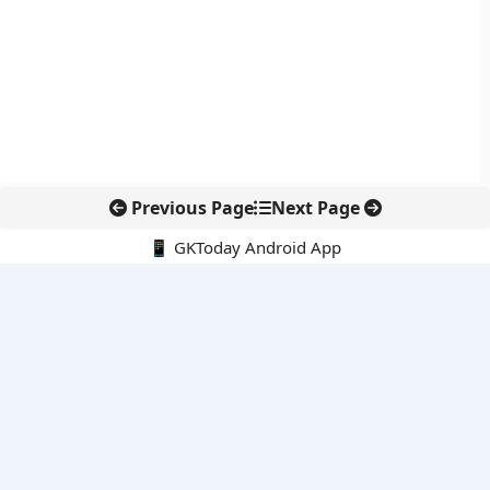
Previous Page
Next Page
📱 GKToday Android App
🔍
नवीनतम पोस्ट्स
कोलंबिया में नई राजनीतिक दिशा, अबेलार्दो दे ला एस्प्रिएला ने संभाली कमान
सीमावर्ती इलाकों में नवीकरणीय परियोजनाओं पर नई सुरक्षा सख्ती
आईआईटी दिल्ली में एआई-संचालित सुपरकंप्यूटिंग सुविधा से शोध को नई गति
बेंगलुरु HAL एयरपोर्ट पर हेलीकॉप्टर लैंडिंग में सैटेलाइट-आधारित नई छलांग