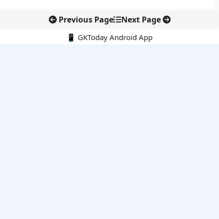
Previous Page
Next Page
📱 GKToday Android App
🔍
नवीनतम पोस्ट्स
ऑनलाइन अवैध सामग्री हटाने की समय-सीमा 3 घंटे हुई
तमिलनाडु की ‘वेत्री वानमगल’ योजना से महिला किसानों को ड्रोन तकनीक
का सहारा
लोकसभा से कर कानून संशोधन विधेयक पारित, डिजिटल भुगतान और
इलेक्ट्रॉनिक्स निवेश को राहत
आईआईटी बॉम्बे के प्रो. कार्तिकेयन लंका को NASI युवा वैज्ञानिक सम्मान
तेलंगाना में नए राशन कार्ड वितरण से बढ़ेगी खाद्य सुरक्षा पहुंच