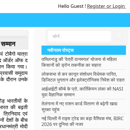
Hello Guest !
Register or Login
🔍
क सम्मान
नवीनतम पोस्ट्स
ं टोबैगो यात्रा
तमिलनाडु की ‘वेत्री वानमगल’ योजना से महिला
 ‘द ऑर्डर ऑफ द
किसानों को ड्रोन तकनीक का सहारा
दान किया गया।
 प्रवासी समुदाय
लोकसभा से कर कानून संशोधन विधेयक पारित,
 के दौरान उनके
डिजिटल भुगतान और इलेक्ट्रॉनिक्स निवेश को राहत
आईआईटी बॉम्बे के प्रो. कार्तिकेयन लंका को NASI
युवा वैज्ञानिक सम्मान
ड़ भारतीयों के
तेलंगाना में नए राशन कार्ड वितरण से बढ़ेगी खाद्य
भारत की बढ़ती
सुरक्षा पहुंच
 त्रिनिदाद एवं
नई दिल्ली में राइस ट्रेड का बड़ा वैश्विक मंच, BIRC
ों देशों के बीच
2026 पर दुनिया की नजर
धानमंत्री मोदी