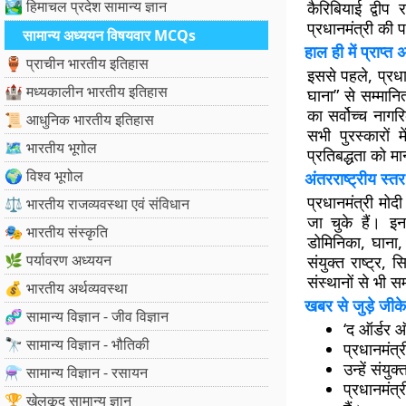
🏞️ हिमाचल प्रदेश सामान्य ज्ञान
कैरिबियाई द्वी
प्रधानमंत्री की प
सामान्य अध्ययन विषयवार MCQs
हाल ही में प्राप्त 
🏺 प्राचीन भारतीय इतिहास
इससे पहले, प्र
🏰 मध्यकालीन भारतीय इतिहास
घाना” से सम्मान
का सर्वोच्च ना
📜 आधुनिक भारतीय इतिहास
सभी पुरस्कारों 
🗺️ भारतीय भूगोल
प्रतिबद्धता को म
🌍 विश्व भूगोल
अंतरराष्ट्रीय स्तर
प्रधानमंत्री मोद
⚖️ भारतीय राजव्यवस्था एवं संविधान
जा चुके हैं। इ
🎭 भारतीय संस्कृति
डोमिनिका, घाना,
🌿 पर्यावरण अध्ययन
संयुक्त राष्ट्र,
संस्थानों से भी सम
💰 भारतीय अर्थव्यवस्था
खबर से जुड़े जीके
🧬 सामान्य विज्ञान - जीव विज्ञान
‘द ऑर्डर ऑ
🔭 सामान्य विज्ञान - भौतिकी
प्रधानमंत्
उन्हें संयु
⚗️ सामान्य विज्ञान - रसायन
प्रधानमंत्
🏆 खेलकूद सामान्य ज्ञान