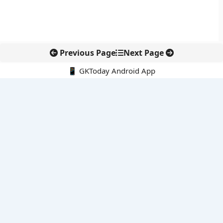
Previous Page
Next Page
📱 GKToday Android App
🔍
नवीनतम पोस्ट्स
स्कूल शिक्षा गुणवत्ता में पंजाब की छलांग, नीतिगत सुधारों का असर दिखा
रेल फ्रेट में बड़ा बदलाव: कंटेनर ट्रेन ऑपरेटरों के लिए एकल अखिल भारतीय
लाइसेंस
गगनयान ने मानव अंतरिक्ष उड़ान की तैयारी में अहम पड़ाव पार किया
वायनाड में लगेगा एक्स-बैंड डॉप्लर रडार, बारिश और भूस्खलन निगरानी होगी
मजबूत
कर्नाटक का एआई-आधारित डिजिटल फसल सर्वे कृषि डेटा में नई छलांग