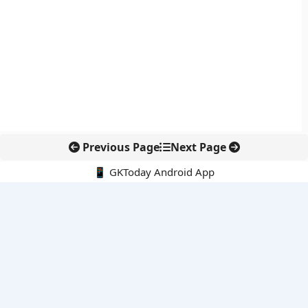
Previous Page
Next Page
📱 GKToday Android App
🔍
नवीनतम पोस्ट्स
कोलंबिया में नई राजनीतिक दिशा, अबेलार्दो दे ला एस्प्रिएला ने संभाली कमान
सीमावर्ती इलाकों में नवीकरणीय परियोजनाओं पर नई सुरक्षा सख्ती
आईआईटी दिल्ली में एआई-संचालित सुपरकंप्यूटिंग सुविधा से शोध को नई गति