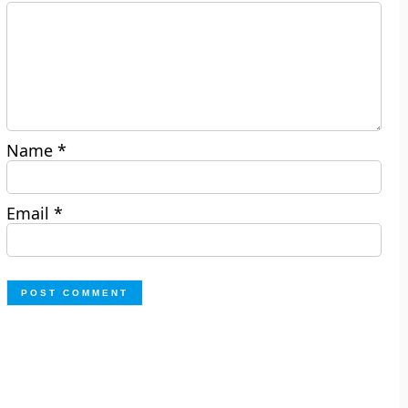
Name
*
Email
*