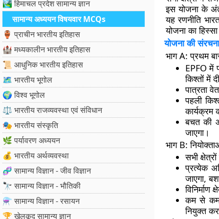
🏞️ हिमाचल प्रदेश सामान्य ज्ञान
इस योजना के अं
सामान्य अध्ययन विषयवार MCQs
यह रणनीति भारत 
योजना का हिस्सा
🏺 प्राचीन भारतीय इतिहास
योजना की संरचना:
🏰 मध्यकालीन भारतीय इतिहास
भाग A: प्रथम बार
📜 आधुनिक भारतीय इतिहास
EPFO में 
किश्तों में
🗺️ भारतीय भूगोल
पात्रता व
🌍 विश्व भूगोल
पहली किश्
⚖️ भारतीय राजव्यवस्था एवं संविधान
कार्यक्रम क
बचत की आद
🎭 भारतीय संस्कृति
जाएगा।
🌿 पर्यावरण अध्ययन
भाग B: नियोक्ता
💰 भारतीय अर्थव्यवस्था
सभी क्षेत्र
प्रत्येक अ
🧬 सामान्य विज्ञान - जीव विज्ञान
जाएगा, बशर
🔭 सामान्य विज्ञान - भौतिकी
विनिर्माण क
कम से कम 
⚗️ सामान्य विज्ञान - रसायन
नियुक्त कर
🏆 खेलकूद सामान्य ज्ञान