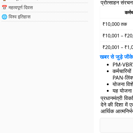
प्रोत्साहन संरचन
📅 महत्वपूर्ण दिवस
कर्म
🌐 विश्व इतिहास
₹10,000 तक
₹10,001 – ₹20
₹20,001 – ₹1,
खबर से जुड़े जीके
PM-VBRY क
कर्मचारिय
PAN-लिंक्ड
योजना विशे
यह योजना 
प्रधानमंत्री विक
देने की दिशा मे
आर्थिक आत्मनिर्भ