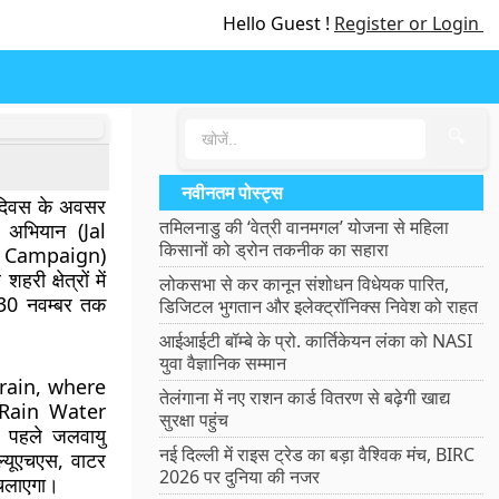
Hello Guest !
Register or Login
🔍
नवीनतम पोस्ट्स
ल दिवस के अवसर
तमिलनाडु की ‘वेत्री वानमगल’ योजना से महिला
 अभियान (Jal
किसानों को ड्रोन तकनीक का सहारा
n Campaign)
ी क्षेत्रों में
लोकसभा से कर कानून संशोधन विधेयक पारित,
 30 नवम्बर तक
डिजिटल भुगतान और इलेक्ट्रॉनिक्स निवेश को राहत
आईआईटी बॉम्बे के प्रो. कार्तिकेयन लंका को NASI
युवा वैज्ञानिक सम्मान
 rain, where
तेलंगाना में नए राशन कार्ड वितरण से बढ़ेगी खाद्य
ं (Rain Water
सुरक्षा पहुंच
 पहले जलवायु
नई दिल्ली में राइस ट्रेड का बड़ा वैश्विक मंच, BIRC
्यूएचएस, वाटर
2026 पर दुनिया की नजर
न चलाएगा।