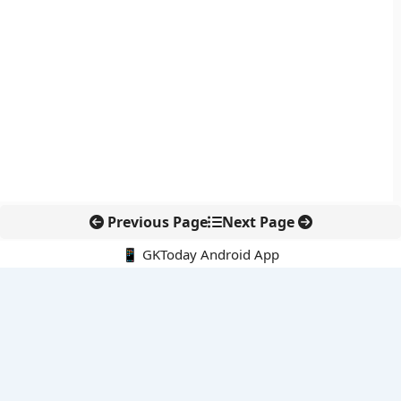
Previous Page
Next Page
📱 GKToday Android App
🔍
नवीनतम पोस्ट्स
कोलंबिया में नई राजनीतिक दिशा, अबेलार्दो दे ला एस्प्रिएला ने संभाली कमान
सीमावर्ती इलाकों में नवीकरणीय परियोजनाओं पर नई सुरक्षा सख्ती