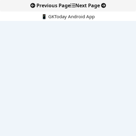
Previous Page
Next Page
📱 GKToday Android App
🔍
नवीनतम पोस्ट्स
ऑनलाइन अवैध सामग्री हटाने की समय-सीमा 3 घंटे हुई
तमिलनाडु की ‘वेत्री वानमगल’ योजना से महिला किसानों को ड्रोन तकनीक
का सहारा
लोकसभा से कर कानून संशोधन विधेयक पारित, डिजिटल भुगतान और
इलेक्ट्रॉनिक्स निवेश को राहत
आईआईटी बॉम्बे के प्रो. कार्तिकेयन लंका को NASI युवा वैज्ञानिक सम्मान
तेलंगाना में नए राशन कार्ड वितरण से बढ़ेगी खाद्य सुरक्षा पहुंच