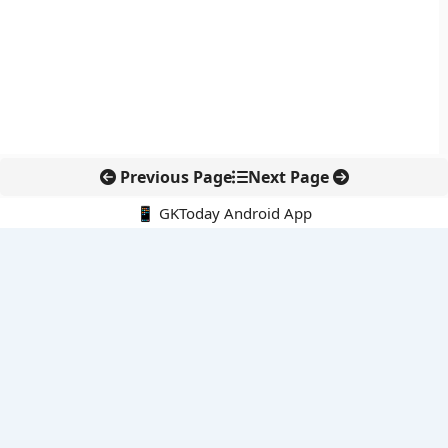
Previous Page
Next Page
📱 GKToday Android App
🔍
नवीनतम पोस्ट्स
एशियाई चैंपियनशिप में अरिहा का ऐतिहासिक स्वर्ण, भारत के लिए नया मुकाम
नई दिल्ली में फुटवियर उद्योग को मिला विस्तार का मंच
बेंगलुरु में अवैध प्रवासियों पर पुलिस की बड़ी कार्रवाई
महाराष्ट्र में किसान कर्जमाफी की पहली किस्त से राहत की शुरुआत