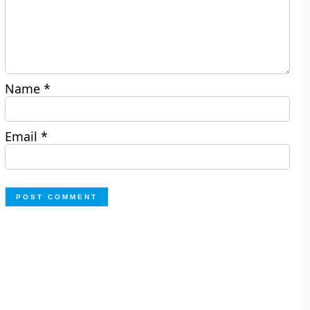
Name
*
Email
*