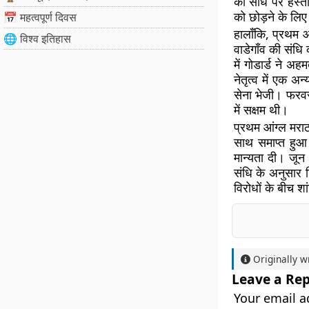
की संधि पर हस्ता
को छोड़ने के लि
📅 महत्वपूर्ण दिवस
हालाँकि, प्रथम आं
🌐 विश्व इतिहास
वाडेगाँव की संधि
में गोडार्ड ने 
नेतृत्व में एक अन
सेना भेजी। फरवर
में सक्षम थी।
प्रथम आंग्ल मराठ
साथ समाप्त हुआ।
मान्यता दी। जून 
संधि के अनुसार श
विरोधों के बीच श
Originally w
Leave a Rep
Your email a