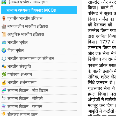
साल्सेट और बस्स
🏞️ हिमाचल प्रदेश सामान्य ज्ञान
किया। बदले में,
सामान्य अध्ययन विषयवार MCQs
परिषद ने सूरत 
🏺 प्राचीन भारतीय इतिहास
दिया। कर्नल का 
की पेशकश की। इ
🏰 मध्यकालीन भारतीय इतिहास
उल्लेख किया गया
📜 आधुनिक भारतीय इतिहास
द्वारा अर्जित 
दिया। 1777 मे
🗺️ भारतीय भूगोल
उल्लंघन किया क्य
🌍 विश्व भूगोल
ओर एक सेना भेजी
⚖️ भारतीय राजव्यवस्था एवं संविधान
डिवीजन का समर्थ
प्रथम आंग्ल मराठ
🎭 भारतीय संस्कृति
के बाहरी इलाके म
🌿 पर्यावरण अध्ययन
सैनिक, श्रेष्ठ 
सिंधे जनरल थे। 
💰 भारतीय अर्थव्यवस्था
घुड़सवार सेना ने
🧬 सामान्य विज्ञान - जीव विज्ञान
हमला किया। मराठ
🔭 सामान्य विज्ञान - भौतिकी
अंग्रेजों ने ताले
मजबूर कर दिया। 
⚗️ सामान्य विज्ञान - रसायन
आपूर्ति में कटौत
🏆 खेलकूद सामान्य ज्ञान