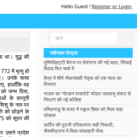
Hello Guest !
Register or Login
🔍
नवीनतम पोस्ट्स
या था। युद्ध की
तुम्मिडिहट्टी बैराज पर तेलंगाना की नई पहल, सिंचाई
विवाद फिर चर्चा में
2 में मृत्यु हो
ए। उनके चाचा
केंद्र में शीर्ष नौकरशाही नेतृत्व को एक साल का
ए, हालाँकि वह
विस्तार
 को जन्म दिया,
नाउरू का ‘गोल्डन पासपोर्ट’ मॉडल जलवायु संकट से
ओं के कानूनी
निपटने की नई कोशिश
शिशु के नाम पर
तमिलनाडु के बजट में स्कूल शिक्षा को मिला बड़ा
ि को छोड़ने के
फोकस
1775 को सूरत की
डार्विन की पुरानी परिकल्पना सही निकली,
सैक्सीफ्रागा में मिला मांसाहारी पौधा
र उसने प्रदेश