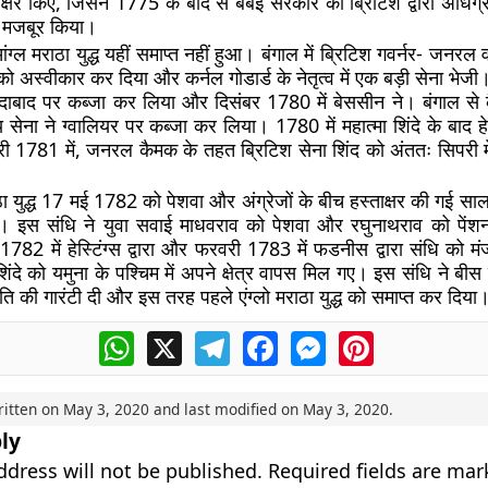
क्षर किए, जिसने 1775 के बाद से बंबई सरकार को ब्रिटिश द्वारा अधिग्रहि
ए मजबूर किया।
ग्ल मराठा युद्ध यहीं समाप्त नहीं हुआ। बंगाल में ब्रिटिश गवर्नर- जनरल वार
 को अस्वीकार कर दिया और कर्नल गोडार्ड के नेतृत्व में एक बड़ी सेना भ
अहमदाबाद पर कब्जा कर लिया और दिसंबर 1780 में बेससीन ने। बंगाल से 
्य सेना ने ग्वालियर पर कब्जा कर लिया। 1780 में महात्मा शिंदे के बाद हेस
ी 1781 में, जनरल कैमक के तहत ब्रिटिश सेना शिंद को अंततः सिपरी म
ा युद्ध 17 मई 1782 को पेशवा और अंग्रेजों के बीच हस्ताक्षर की गई सा
 इस संधि ने युवा सवाई माधवराव को पेशवा और रघुनाथराव को पेंशनभ
1782 में हेस्टिंग्स द्वारा और फरवरी 1783 में फडनीस द्वारा संधि को म
िंदे को यमुना के पश्चिम में अपने क्षेत्र वापस मिल गए। इस संधि ने बी
ांति की गारंटी दी और इस तरह पहले एंग्लो मराठा युद्ध को समाप्त कर दिया
WhatsApp
X
Telegram
Facebook
Messenger
Pinterest
ritten on
May 3, 2020
and last modified on
May 3, 2020
.
ly
ddress will not be published.
Required fields are ma