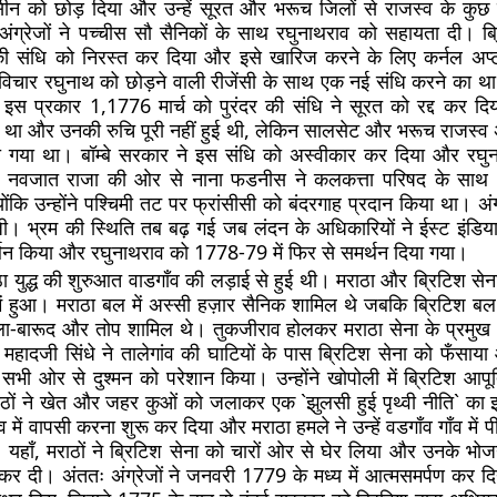
ीन को छोड़ दिया और उन्हें सूरत और भरूच जिलों से राजस्व के कुछ ह
 अंग्रेजों ने पच्चीस सौ सैनिकों के साथ रघुनाथराव को सहायता दी। ब
की संधि को निरस्त कर दिया और इसे खारिज करने के लिए कर्नल अप्ट
विचार रघुनाथ को छोड़ने वाली रीजेंसी के साथ एक नई संधि करने का था औ
स प्रकार 1,1776 मार्च को पुरंदर की संधि ने सूरत को रद्द कर दि
 था और उनकी रुचि पूरी नहीं हुई थी, लेकिन सालसेट और भरूच राजस्व अभ
किया गया था। बॉम्बे सरकार ने इस संधि को अस्वीकार कर दिया और रघ
ं, नवजात राजा की ओर से नाना फडनीस ने कलकत्ता परिषद के साथ
ोंकि उन्होंने पश्चिमी तट पर फ्रांसीसी को बंदरगाह प्रदान किया था। अंग्र
। भ्रम की स्थिति तब बढ़ गई जब लंदन के अधिकारियों ने ईस्ट इंडिया क
न किया और रघुनाथराव को 1778-79 में फिर से समर्थन दिया गया।
ा युद्ध की शुरुआत वाडगाँव की लड़ाई से हुई थी। मराठा और ब्रिटिश सेन
ें हुआ। मराठा बल में अस्सी हज़ार सैनिक शामिल थे जबकि ब्रिटिश बल म
गोला-बारूद और तोप शामिल थे। तुकजीराव होलकर मराठा सेना के प्रमु
महादजी सिंधे ने तालेगांव की घाटियों के पास ब्रिटिश सेना को फँसाय
 सभी ओर से दुश्मन को परेशान किया। उन्होंने खोपोली में ब्रिटिश आपूर
ों ने खेत और जहर कुओं को जलाकर एक `झुलसी हुई पृथ्वी नीति` का 
गांव में वापसी करना शुरू कर दिया और मराठा हमले ने उन्हें वडगाँव गाँव में 
यहाँ, मराठों ने ब्रिटिश सेना को चारों ओर से घेर लिया और उनके भ
ी कर दी। अंततः अंग्रेजों ने जनवरी 1779 के मध्य में आत्मसमर्पण कर 