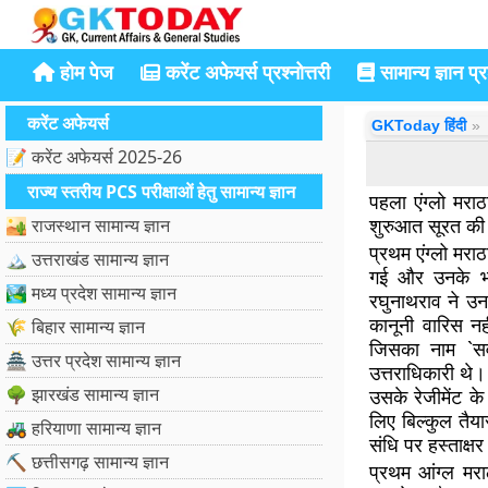
होम पेज
करेंट अफेयर्स प्रश्नोत्तरी
सामान्य ज्ञान प्रश
करेंट अफेयर्स
GKToday हिंदी
📝 करेंट अफेयर्स 2025-26
राज्य स्तरीय PCS परीक्षाओं हेतु सामान्य ज्ञान
पहला एंग्लो मराठ
शुरुआत सूरत की 
🏜️ राजस्थान सामान्य ज्ञान
प्रथम एंग्लो मराठ
🏔️ उत्तराखंड सामान्य ज्ञान
गई और उनके भा
🏞️ मध्य प्रदेश सामान्य ज्ञान
रघुनाथराव ने उ
कानूनी वारिस नह
🌾 बिहार सामान्य ज्ञान
जिसका नाम `स
🏯 उत्तर प्रदेश सामान्य ज्ञान
उत्तराधिकारी थे
🌳 झारखंड सामान्य ज्ञान
उसके रेजीमेंट क
लिए बिल्कुल तैया
🚜 हरियाणा सामान्य ज्ञान
संधि पर हस्ताक्ष
⛏️ छत्तीसगढ़ सामान्य ज्ञान
प्रथम आंग्ल मर