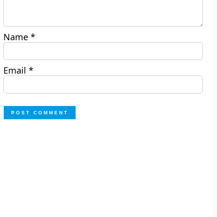
Name
*
Email
*