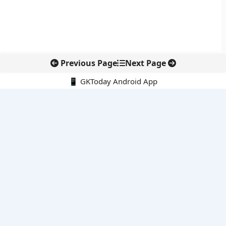
Previous Page
Next Page
📱 GKToday Android App
🔍
नवीनतम पोस्ट्स
कोलंबिया में नई राजनीतिक दिशा, अबेलार्दो दे ला एस्प्रिएला ने संभाली कमान
सीमावर्ती इलाकों में नवीकरणीय परियोजनाओं पर नई सुरक्षा सख्ती
आईआईटी दिल्ली में एआई-संचालित सुपरकंप्यूटिंग सुविधा से शोध को नई गति
बेंगलुरु HAL एयरपोर्ट पर हेलीकॉप्टर लैंडिंग में सैटेलाइट-आधारित नई छलांग
भारत के निजी अंतरिक्ष क्षेत्र में 800 kN इंजन से नई छलांग