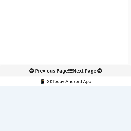
Previous Page
Next Page
📱 GKToday Android App
🔍
नवीनतम पोस्ट्स
कोलंबिया में नई राजनीतिक दिशा, अबेलार्दो दे ला एस्प्रिएला ने संभाली कमान
सीमावर्ती इलाकों में नवीकरणीय परियोजनाओं पर नई सुरक्षा सख्ती