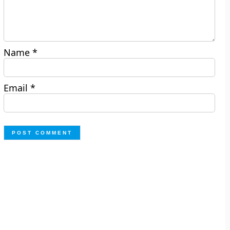
Name
*
Email
*