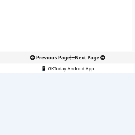
Previous Page
Next Page
📱 GKToday Android App
🔍
नवीनतम पोस्ट्स
ऑनलाइन अवैध सामग्री हटाने की समय-सीमा 3 घंटे हुई
तमिलनाडु की ‘वेत्री वानमगल’ योजना से महिला किसानों को ड्रोन तकनीक
का सहारा
लोकसभा से कर कानून संशोधन विधेयक पारित, डिजिटल भुगतान और
इलेक्ट्रॉनिक्स निवेश को राहत