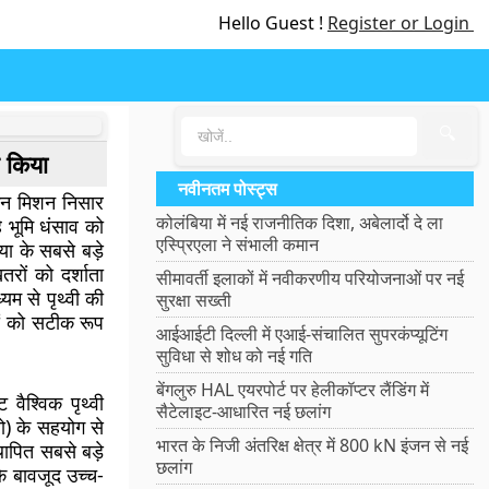
Hello Guest !
Register or Login
🔍
र किया
नवीनतम पोस्ट्स
ोकन मिशन निसार
कोलंबिया में नई राजनीतिक दिशा, अबेलार्दो दे ला
े भूमि धंसाव को
एस्प्रिएला ने संभाली कमान
या के सबसे बड़े
खतरों को दर्शाता
सीमावर्ती इलाकों में नवीकरणीय परियोजनाओं पर नई
म से पृथ्वी की
सुरक्षा सख्ती
ावों को सटीक रूप
आईआईटी दिल्ली में एआई-संचालित सुपरकंप्यूटिंग
।
सुविधा से शोध को नई गति
बेंगलुरु HAL एयरपोर्ट पर हेलीकॉप्टर लैंडिंग में
वैश्विक पृथ्वी
सैटेलाइट-आधारित नई छलांग
ो) के सहयोग से
भारत के निजी अंतरिक्ष क्षेत्र में 800 kN इंजन से नई
थापित सबसे बड़े
छलांग
के बावजूद उच्च-