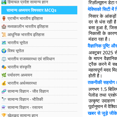
🏞️ हिमाचल प्रदेश सामान्य ज्ञान
रिज़ॉल्यूशन डेटा
मेक्सिको सिटी में
सामान्य अध्ययन विषयवार MCQs
निसार के आंकड़ों
🏺 प्राचीन भारतीय इतिहास
दर से धंस रही 
🏰 मध्यकालीन भारतीय इतिहास
बसा हुआ है, जि
निकासी के कारण म
📜 आधुनिक भारतीय इतिहास
मंडरा रहा है।
🗺️ भारतीय भूगोल
वैज्ञानिक पुष्टि औ
🌍 विश्व भूगोल
अक्टूबर 2025 से
के मापन वैज्ञान
⚖️ भारतीय राजव्यवस्था एवं संविधान
ट्रैक करने में 
🎭 भारतीय संस्कृति
महत्वपूर्ण मदद मि
🌿 पर्यावरण अध्ययन
होती है।
तकनीकी सहयोग औ
💰 भारतीय अर्थव्यवस्था
लगभग 1.5 बिलिय
🧬 सामान्य विज्ञान - जीव विज्ञान
पेलोड तथा प्रक्
🔭 सामान्य विज्ञान - भौतिकी
उत्कृष्ट उदाहरण
पूर्वानुमान में वै
⚗️ सामान्य विज्ञान - रसायन
खबर से जुड़े जीके
🏆 खेलकूद सामान्य ज्ञान