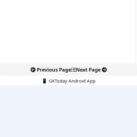
Previous Page
Next Page
📱 GKToday Android App
🔍
नवीनतम पोस्ट्स
तमिलनाडु की ‘वेत्री वानमगल’ योजना से महिला किसानों को ड्रोन तकनीक
का सहारा
लोकसभा से कर कानून संशोधन विधेयक पारित, डिजिटल भुगतान और