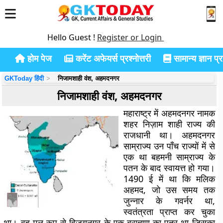
Hello Guest !
Register or Login
होम पेज
करेंट अफेयर्स प्रश्नोत्तरी
सामान्य ज्ञान प्रश
GKToday हिंदी
निजामशाही वंश, अहमदनगर
निजामशाही वंश, अहमदनगर
महाराष्ट्र में अहमदनगर नामक
शहर निज़ाम शाही राज्य की
राजधानी था। अहमदनगर
साम्राज्य उन पाँच राज्यों में से
एक था बहमनी साम्राज्य के
पतन के बाद स्वायत्त हो गया।
1490 ई में था कि मलिक
अहमद, जो उस समय तक
जुन्नार के गवर्नर था,
स्वतंत्रता प्राप्त कर चुका
था। वह मूल रूप से विजयनगर के एक ब्राह्मण का पुत्र था जिसका