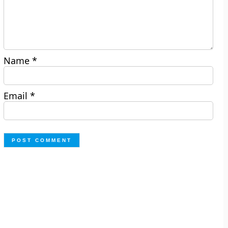
Name
*
Email
*