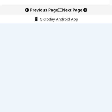
Previous Page
Next Page
📱 GKToday Android App
🔍
नवीनतम पोस्ट्स
स्कूल शिक्षा गुणवत्ता में पंजाब की छलांग, नीतिगत सुधारों का असर दिखा
रेल फ्रेट में बड़ा बदलाव: कंटेनर ट्रेन ऑपरेटरों के लिए एकल अखिल भारतीय
लाइसेंस
गगनयान ने मानव अंतरिक्ष उड़ान की तैयारी में अहम पड़ाव पार किया
वायनाड में लगेगा एक्स-बैंड डॉप्लर रडार, बारिश और भूस्खलन निगरानी होगी
मजबूत
कर्नाटक का एआई-आधारित डिजिटल फसल सर्वे कृषि डेटा में नई छलांग