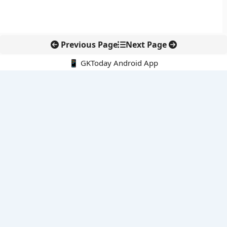
Previous Page
Next Page
📱 GKToday Android App
🔍
नवीनतम पोस्ट्स
ऑनलाइन अवैध सामग्री हटाने की समय-सीमा 3 घंटे हुई
तमिलनाडु की ‘वेत्री वानमगल’ योजना से महिला किसानों को ड्रोन तकनीक
का सहारा
लोकसभा से कर कानून संशोधन विधेयक पारित, डिजिटल भुगतान और
इलेक्ट्रॉनिक्स निवेश को राहत
आईआईटी बॉम्बे के प्रो. कार्तिकेयन लंका को NASI युवा वैज्ञानिक सम्मान
तेलंगाना में नए राशन कार्ड वितरण से बढ़ेगी खाद्य सुरक्षा पहुंच