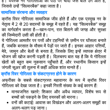
है। वयस्क नर गोरिल्लाओं की पीठ पर चांदी जैसे बाल उग आते हैं,
जिससे उन्हें “सिल्वरबैक” कहा जाता है।
सामाजिक संरचना और व्यवहार
क्रॉस रिवर गोरिल्ला सामाजिक जीव होते हैं और एक प्रमुख नर के
नेतृत्व में 2 से 20 सदस्यों के समूह में रहते हैं। यह “सिल्वरबैक” समूह
का मार्गदर्शन करता है—खान-पान, रात बिताने की जगह और सुरक्षा
की जिम्मेदारी उसी की होती है।
ये गोरिल्ला आमतौर पर पत्तों और टहनियों से ज़मीन पर घोंसला बनाते
हैं, जबकि बरसात के मौसम में पेड़ों पर जाते हैं। इनका आहार पत्तियाँ,
मेवे, जामुन और बेलों से बनता है, जिसके लिए इन्हें व्यापक क्षेत्र में
भोजन की खोज करनी पड़ती है। दिलचस्प बात यह है कि ये गोरिल्ला
खेतों को बहुत कम नुकसान पहुँचाते हैं, और स्थानीय किसान इन्हें
जंगली सूअर की तुलना में कहीं अधिक शांत मानते हैं।
क्रॉस रिवर गोरिल्ला के संकटग्रस्त होने के कारण
अफ्रीका के सबसे संकटग्रस्त महावानर के रूप में क्रॉस रिवर
गोरिल्ला को देखा जाता है। इनकी गिरती संख्या के कई कारण हैं:
मानवजनित खतरे
: शिकार और अवैध व्यापार, विशेष रूप से
बच्चों को पकड़ने के लिए वयस्कों को मारना।
वनों की कटाई
: आवास का विखंडन और अलग-अलग समूहों का
अलग-थलग पड़ जाना।