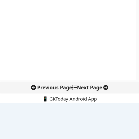
Previous Page
Next Page
📱 GKToday Android App
🔍
नवीनतम पोस्ट्स
स्कूल शिक्षा गुणवत्ता में पंजाब की छलांग, नीतिगत सुधारों का असर दिखा