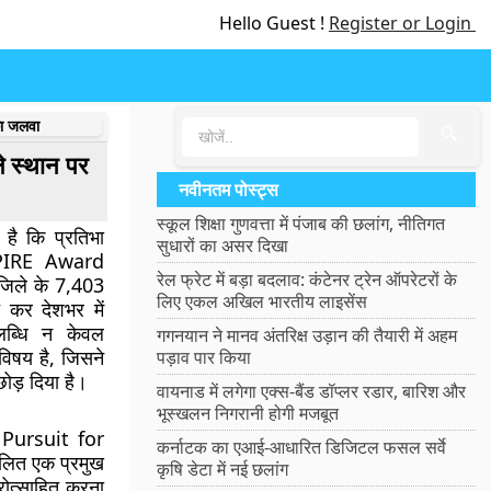
Hello Guest !
Register or Login
का जलवा
🔍
ले स्थान पर
नवीनतम पोस्ट्स
स्कूल शिक्षा गुणवत्ता में पंजाब की छलांग, नीतिगत
है कि प्रतिभा
सुधारों का असर दिखा
PIRE Award
रेल फ्रेट में बड़ा बदलाव: कंटेनर ट्रेन ऑपरेटरों के
जिले
के 7,403
लिए एकल अखिल भारतीय लाइसेंस
ुत कर देशभर में
लब्धि न केवल
गगनयान ने मानव अंतरिक्ष उड़ान की तैयारी में अहम
 विषय है, जिसने
पड़ाव पार किया
 छोड़ दिया है।
वायनाड में लगेगा एक्स-बैंड डॉप्लर रडार, बारिश और
भूस्खलन निगरानी होगी मजबूत
Pursuit for
कर्नाटक का एआई-आधारित डिजिटल फसल सर्वे
चालित एक प्रमुख
कृषि डेटा में नई छलांग
रोत्साहित करना