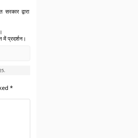
त सरकार द्वारा
ै।
में प्रदर्शन।
25
.
rked
*