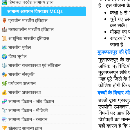
🏞️ हिमाचल प्रदेश सामान्य ज्ञान
है। इस योजना के 
सामान्य अध्ययन विषयवार MCQs
कक्षा 6 से
चुने गए छा
🏺 प्राचीन भारतीय इतिहास
कर सकें।
🏰 मध्यकालीन भारतीय इतिहास
मॉडल का प्
राष्ट्रपति
📜 आधुनिक भारतीय इतिहास
जाता है।
🗺️ भारतीय भूगोल
मुज़फ्फरपुर की ऐ
🌍 विश्व भूगोल
मुज़फ्फरपुर के
सर
⚖️ भारतीय राजव्यवस्था एवं संविधान
अधिक प्रविष्टिय
मुज़फ्फरपुर शीर्ष
🎭 भारतीय संस्कृति
“यह पूरे जिले के 
🌿 पर्यावरण अध्ययन
कोशिश होगी कि आन
💰 भारतीय अर्थव्यवस्था
बच्चों के विचार 
बच्चों द्वारा प्र
🧬 सामान्य विज्ञान - जीव विज्ञान
उपयोगी उपकरण
🔭 सामान्य विज्ञान - भौतिकी
विषयों पर आधारि
विशेषज्ञों का मा
⚗️ सामान्य विज्ञान - रसायन
यही कारण है क
🏆 खेलकूद सामान्य ज्ञान