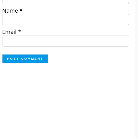
Name
*
Email
*