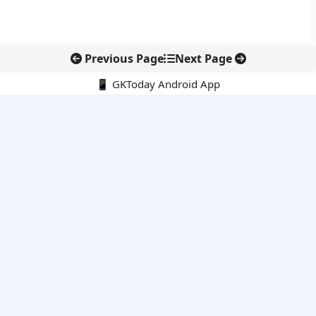
Previous Page
Next Page
📱 GKToday Android App
🔍
नवीनतम पोस्ट्स
कोलंबिया में नई राजनीतिक दिशा, अबेलार्दो दे ला एस्प्रिएला ने संभाली कमान
सीमावर्ती इलाकों में नवीकरणीय परियोजनाओं पर नई सुरक्षा सख्ती
आईआईटी दिल्ली में एआई-संचालित सुपरकंप्यूटिंग सुविधा से शोध को नई गति
बेंगलुरु HAL एयरपोर्ट पर हेलीकॉप्टर लैंडिंग में सैटेलाइट-आधारित नई छलांग
भारत के निजी अंतरिक्ष क्षेत्र में 800 kN इंजन से नई छलांग