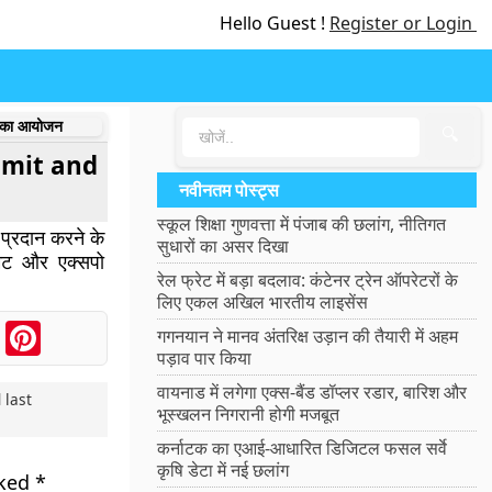
Hello Guest !
Register or Login
 का आयोजन
🔍
ummit and
नवीनतम पोस्ट्स
स्कूल शिक्षा गुणवत्ता में पंजाब की छलांग, नीतिगत
 प्रदान करने के
सुधारों का असर दिखा
 समिट और एक्सपो
रेल फ्रेट में बड़ा बदलाव: कंटेनर ट्रेन ऑपरेटरों के
।
लिए एकल अखिल भारतीय लाइसेंस
ook
Messenger
Pinterest
गगनयान ने मानव अंतरिक्ष उड़ान की तैयारी में अहम
पड़ाव पार किया
वायनाड में लगेगा एक्स-बैंड डॉप्लर रडार, बारिश और
 last
भूस्खलन निगरानी होगी मजबूत
कर्नाटक का एआई-आधारित डिजिटल फसल सर्वे
कृषि डेटा में नई छलांग
rked
*