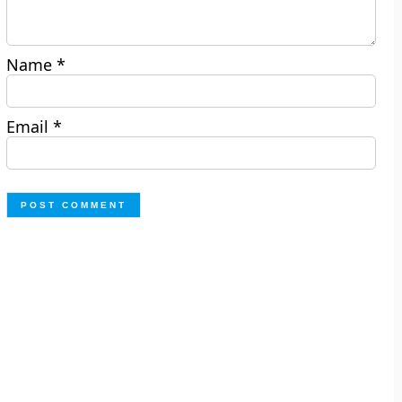
Name
*
Email
*