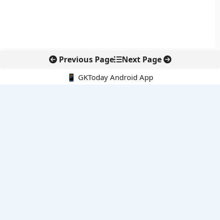
Previous Page
Next Page
📱 GKToday Android App
🔍
नवीनतम पोस्ट्स
कोलंबिया में नई राजनीतिक दिशा, अबेलार्दो दे ला एस्प्रिएला ने संभाली कमान
सीमावर्ती इलाकों में नवीकरणीय परियोजनाओं पर नई सुरक्षा सख्ती
आईआईटी दिल्ली में एआई-संचालित सुपरकंप्यूटिंग सुविधा से शोध को नई गति
बेंगलुरु HAL एयरपोर्ट पर हेलीकॉप्टर लैंडिंग में सैटेलाइट-आधारित नई छलांग
भारत के निजी अंतरिक्ष क्षेत्र में 800 kN इंजन से नई छलांग