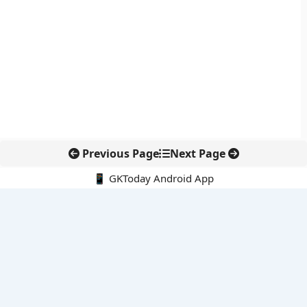
Previous Page
Next Page
📱 GKToday Android App
🔍
नवीनतम पोस्ट्स
ऑनलाइन अवैध सामग्री हटाने की समय-सीमा 3 घंटे हुई
तमिलनाडु की ‘वेत्री वानमगल’ योजना से महिला किसानों को ड्रोन तकनीक
का सहारा