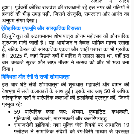
अंदाज़ में आरंभ
हुआ। पूर्ववर्ती कोच्चि राजवंश की राजधानी रहे इस नगर की गलियों में
हजारों की भीड़ उमड़ पड़ी, जिसने संस्कृति, समरसता और आनंद का
अनुपम संगम देखा।
ऐतिहासिक पृष्ठभूमि और सांस्कृतिक विरासत
त्रिपुनिथुरा की अठाचमायम शोभायात्रा ओणम महोत्सव की औपचारिक
शुरुआत मानी जाती है। यह आयोजन न केवल धार्मिक महत्त्व रखता
है, बल्कि केरल की सांस्कृतिक एकता और शाही परंपरा का भी प्रतीक
है। 2025 में, जहां पिछले वर्षों में बारिश ने खलल डाला था, वहीं इस
बार चमकते सूरज और साफ़ मौसम ने उत्सव को और भी भव्य बना
दिया।
विविधता और रंगों से सजी शोभायात्रा
इस चार घंटे लंबी शोभायात्रा की शुरुआत महाबली और वामन की
वेशभूषा में सजे कलाकारों के साथ हुई। इसके बाद आए 50 से अधिक
सांस्कृतिक दलों ने पारंपरिक कलाओं की झलकियां प्रस्तुत कीं, जिनमें
प्रमुख रहे:
59 पारंपरिक कला रूप:
थेय्यम, कुम्माट्टि, कथकली,
पुलिकली, कोलकली, मारगमकली और कलरिपयट्टु
समाजसेवी झांकियां:
नशा मुक्ति जैसे विषयों पर आधारित 19
फ्लोट्स ने सामाजिक संदेशों को रंग-बिरंगे माध्यम से प्रस्तुत