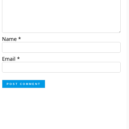
Name
*
Email
*