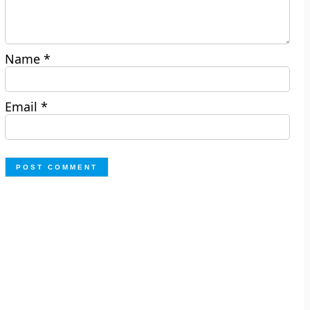
Name
*
Email
*