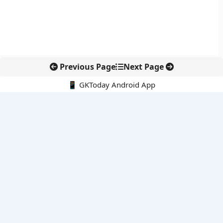
Previous Page
Next Page
📱 GKToday Android App
🔍
नवीनतम पोस्ट्स
कोलंबिया में नई राजनीतिक दिशा, अबेलार्दो दे ला एस्प्रिएला ने संभाली कमान
सीमावर्ती इलाकों में नवीकरणीय परियोजनाओं पर नई सुरक्षा सख्ती
आईआईटी दिल्ली में एआई-संचालित सुपरकंप्यूटिंग सुविधा से शोध को नई गति
बेंगलुरु HAL एयरपोर्ट पर हेलीकॉप्टर लैंडिंग में सैटेलाइट-आधारित नई छलांग
भारत के निजी अंतरिक्ष क्षेत्र में 800 kN इंजन से नई छलांग