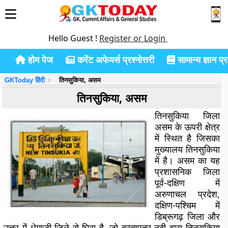
Hello Guest !
Register or Login
होम पेज
करेंट अफेयर्स प्रश्नोत्तरी
सामान्य ज्ञान प्रश
GKToday हिंदी
तिनसुकिया, असम
तिनसुकिया, असम
तिनसुकिया जिला
असम के ऊपरी क्षेत्र
में स्थित है जिसका
मुख्यालय तिनसुकिया
में है। असम का यह
प्रशासनिक जिला
पूर्व-दक्षिण में
अरुणाचल प्रदेश,
दक्षिण-पश्चिम में
डिब्रूगढ़ जिला और
उत्तर में धेमाजी जिले से घिरा है, जो ब्रह्मपुत्र नदी द्वारा तिनसुकिया