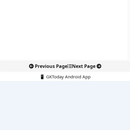
Previous Page
Next Page
📱 GKToday Android App
🔍
नवीनतम पोस्ट्स
कोलंबिया में नई राजनीतिक दिशा, अबेलार्दो दे ला एस्प्रिएला ने संभाली कमान
सीमावर्ती इलाकों में नवीकरणीय परियोजनाओं पर नई सुरक्षा सख्ती
आईआईटी दिल्ली में एआई-संचालित सुपरकंप्यूटिंग सुविधा से शोध को नई गति