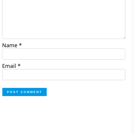
Name
*
Email
*