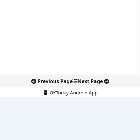
Previous Page
Next Page
📱 GKToday Android App
🔍
नवीनतम पोस्ट्स
राष्ट्रीय हथकरघा दिवस 2026: बुनकरों की परंपरा और स्वदेशी विरासत का
सम्मान