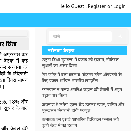
Hello Guest !
Register or Login
🔍
पर चिंता
नवीनतम पोस्ट्स
 अप्रत्यक्ष कर
स्कूल शिक्षा गुणवत्ता में पंजाब की छलांग, नीतिगत
इस बैठक में कई
सुधारों का असर दिखा
 कर संरचना को
ढ़ी के जीएसटी
रेल फ्रेट में बड़ा बदलाव: कंटेनर ट्रेन ऑपरेटरों के
त्रता दिवस भाषण
लिए एकल अखिल भारतीय लाइसेंस
था।
गगनयान ने मानव अंतरिक्ष उड़ान की तैयारी में अहम
पड़ाव पार किया
 12%, 18% और
वायनाड में लगेगा एक्स-बैंड डॉप्लर रडार, बारिश और
। सुधार के बाद
भूस्खलन निगरानी होगी मजबूत
कर्नाटक का एआई-आधारित डिजिटल फसल सर्वे
।
कृषि डेटा में नई छलांग
घटा और केवल 40