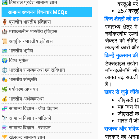
🏞️ हिमाचल प्रदेश सामान्य ज्ञान
वस्तुओं प
257 वस्तुए
सामान्य अध्ययन विषयवार MCQs
किन क्षेत्रों को ल
🏺 प्राचीन भारतीय इतिहास
स्वास्थ्य क्षे
🏰 मध्यकालीन भारतीय इतिहास
नवीकरणीय ऊर्जा क
सेक्टर को सीमें
📜 आधुनिक भारतीय इतिहास
लक्ज़री कारों और
🗺️ भारतीय भूगोल
किन्हें नुकसान की 
🌍 विश्व भूगोल
टेक्सटाइल उद्यो
⚖️ भारतीय राजव्यवस्था एवं संविधान
नॉन-इकोनॉमी सीट
लागत बढ़ सकती 
🎭 भारतीय संस्कृति
है।
🌿 पर्यावरण अध्ययन
खबर से जुड़े जीके
💰 भारतीय अर्थव्यवस्था
जीएसटी (
यह “वन ने
🧬 सामान्य विज्ञान - जीव विज्ञान
जीएसटी काउं
🔭 सामान्य विज्ञान - भौतिकी
भारत में 
⚗️ सामान्य विज्ञान - रसायन
राजस्व और भविष्य
सरकार का अनुमान
🏆 खेलकूद सामान्य ज्ञान