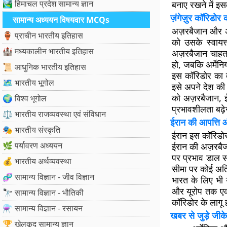
🏞️ हिमाचल प्रदेश सामान्य ज्ञान
बनाए रखने में इसक
ज़ंगेज़ुर कॉरिडोर 
सामान्य अध्ययन विषयवार MCQs
अज़रबैजान और अर
🏺 प्राचीन भारतीय इतिहास
को उसके स्वायत्
🏰 मध्यकालीन भारतीय इतिहास
अज़रबैजान चाहता
हो, जबकि अर्मेनि
📜 आधुनिक भारतीय इतिहास
इस कॉरिडोर का त
🗺️ भारतीय भूगोल
इसे अपने देश की 
को अज़रबैजान, ई
🌍 विश्व भूगोल
प्रभावशीलता बढ़
⚖️ भारतीय राजव्यवस्था एवं संविधान
ईरान की आपत्ति 
🎭 भारतीय संस्कृति
ईरान इस कॉरिडोर
🌿 पर्यावरण अध्ययन
ईरान की अज़रबैजान
पर प्रभाव डाल सक
💰 भारतीय अर्थव्यवस्था
सीमा पर कोई अति
🧬 सामान्य विज्ञान - जीव विज्ञान
भारत के लिए भी य
और यूरोप तक एक 
🔭 सामान्य विज्ञान - भौतिकी
कॉरिडोर के लागू 
⚗️ सामान्य विज्ञान - रसायन
खबर से जुड़े जीके
🏆 खेलकूद सामान्य ज्ञान