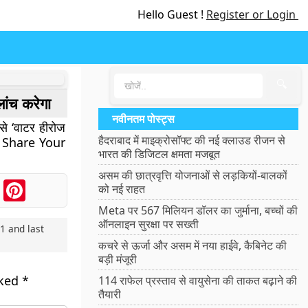
Hello Guest !
Register or Login
🔍
ांच करेगा
नवीनतम पोस्ट्स
से ‘वाटर हीरोज
हैदराबाद में माइक्रोसॉफ्ट की नई क्लाउड रीजन से
– Share Your
भारत की डिजिटल क्षमता मजबूत
असम की छात्रवृत्ति योजनाओं से लड़कियों-बालकों
ook
Messenger
Pinterest
को नई राहत
Meta पर 567 मिलियन डॉलर का जुर्माना, बच्चों की
ऑनलाइन सुरक्षा पर सख्ती
21
and last
कचरे से ऊर्जा और असम में नया हाईवे, कैबिनेट की
बड़ी मंजूरी
rked
*
114 राफेल प्रस्ताव से वायुसेना की ताकत बढ़ाने की
तैयारी