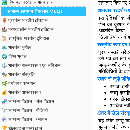
🏞️ हिमाचल प्रदेश सामान्य ज्ञान
लगातार किए गए प
शानदार प्रदर्शन औ
सामान्य अध्ययन विषयवार MCQs
इस ऐतिहासिक जीत म
🏺 प्राचीन भारतीय इतिहास
टीम का कुशल नेत
🏰 मध्यकालीन भारतीय इतिहास
आकर्षित किया। उ
खिलाड़ियों के यो
📜 आधुनिक भारतीय इतिहास
राष्ट्रीय स्तर पर
🗺️ भारतीय भूगोल
प्रधानमंत्री नरे
🌍 विश्व भूगोल
इसे गर्व का क्ष
जम्मू-कश्मीर के 
⚖️ भारतीय राजव्यवस्था एवं संविधान
गतिविधियों के बढ
🎭 भारतीय संस्कृति
खबर से जुड़े जीके
🌿 पर्यावरण अध्ययन
रणजी ट्रॉफ
💰 भारतीय अर्थव्यवस्था
जम्मू-कश्म
परस डोगरा
🧬 सामान्य विज्ञान - जीव विज्ञान
आकिब नबी न
🔭 सामान्य विज्ञान - भौतिकी
क्षेत्र में खेल संस्
⚗️ सामान्य विज्ञान - रसायन
यह जीत जम्मू-कश
गुलमर्ग जैसे स्थ
🏆 खेलकूद सामान्य ज्ञान