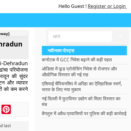
Hello Guest !
Register or Login
ssway)
🔍
-Dehradun
नवीनतम पोस्ट्स
कर्नाटक में GCC निवेश बढ़ाने की बड़ी पहल
lhi-Dehradun
ओडिशा में फूड प्रोसेसिंग निवेश से रोजगार और
ढांचा परियोजना
औद्योगिक विस्तार की नई राह
ादून की सुंदर
यटन और व्यापार
एशियाई चैंपियनशिप में अरिहा का ऐतिहासिक स्वर्ण,
ूरी को कम करने
भारत के लिए नया मुकाम
नई दिल्ली में फुटवियर उद्योग को मिला विस्तार का
मंच
ook
Messenger
Pinterest
बेंगलुरु में अवैध प्रवासियों पर पुलिस की बड़ी कार्रवाई
d last