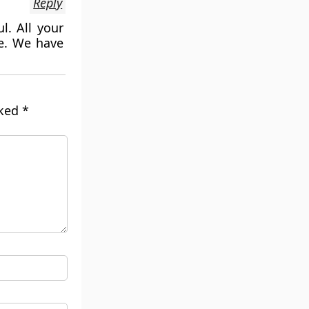
Reply
l. All your
ge. We have
rked
*