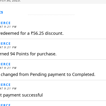
rch 30, 2023
.
ts
ERCE
AT 9:21 PM
 redeemed for a
₹
56.25
discount.
ERCE
AT 9:21 PM
ned 94 Points for purchase.
ERCE
AT 9:21 PM
s changed from Pending payment to Completed.
ERCE
AT 9:21 PM
t payment successful
ERCE