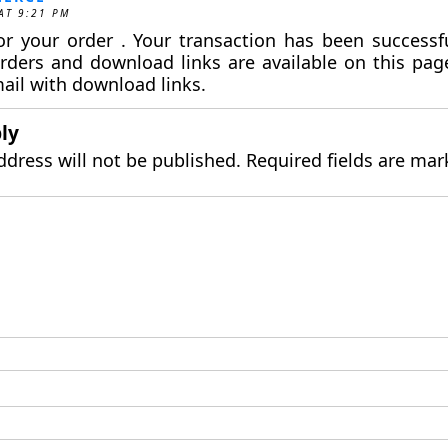
AT 9:21 PM
r your order . Your transaction has been successfu
rders and download links are available on this pa
mail with download links.
ly
ddress will not be published.
Required fields are ma