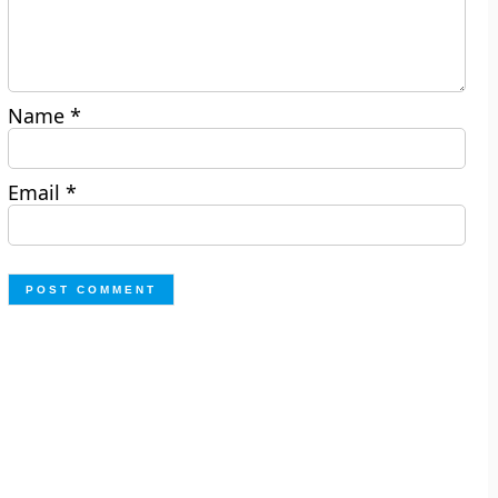
Name
*
Email
*