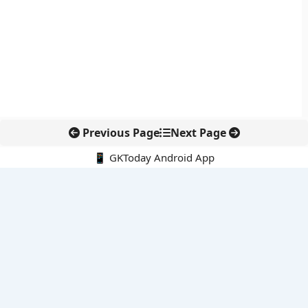
Previous Page
Next Page
📱 GKToday Android App
🔍
नवीनतम पोस्ट्स
स्कूल शिक्षा गुणवत्ता में पंजाब की छलांग, नीतिगत सुधारों का असर दिखा
रेल फ्रेट में बड़ा बदलाव: कंटेनर ट्रेन ऑपरेटरों के लिए एकल अखिल भारतीय
लाइसेंस
गगनयान ने मानव अंतरिक्ष उड़ान की तैयारी में अहम पड़ाव पार किया