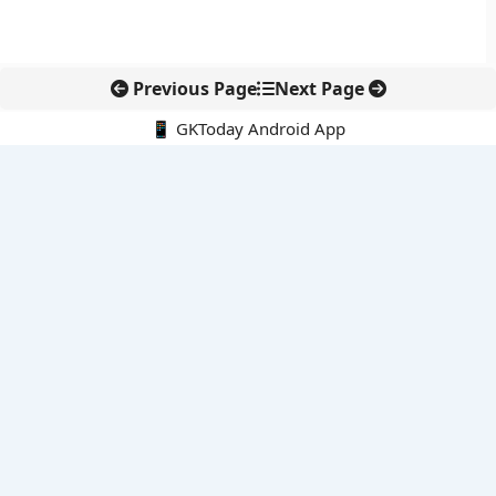
Previous Page
Next Page
📱 GKToday Android App
🔍
नवीनतम पोस्ट्स
स्कूल शिक्षा गुणवत्ता में पंजाब की छलांग, नीतिगत सुधारों का असर दिखा
रेल फ्रेट में बड़ा बदलाव: कंटेनर ट्रेन ऑपरेटरों के लिए एकल अखिल भारतीय
लाइसेंस
गगनयान ने मानव अंतरिक्ष उड़ान की तैयारी में अहम पड़ाव पार किया
वायनाड में लगेगा एक्स-बैंड डॉप्लर रडार, बारिश और भूस्खलन निगरानी होगी
मजबूत
कर्नाटक का एआई-आधारित डिजिटल फसल सर्वे कृषि डेटा में नई छलांग