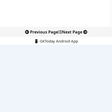
Previous Page
Next Page
📱 GKToday Android App
🔍
नवीनतम पोस्ट्स
स्कूल शिक्षा गुणवत्ता में पंजाब की छलांग, नीतिगत सुधारों का असर दिखा
रेल फ्रेट में बड़ा बदलाव: कंटेनर ट्रेन ऑपरेटरों के लिए एकल अखिल भारतीय
लाइसेंस
गगनयान ने मानव अंतरिक्ष उड़ान की तैयारी में अहम पड़ाव पार किया
वायनाड में लगेगा एक्स-बैंड डॉप्लर रडार, बारिश और भूस्खलन निगरानी होगी
मजबूत
कर्नाटक का एआई-आधारित डिजिटल फसल सर्वे कृषि डेटा में नई छलांग