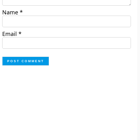
Name
*
Email
*