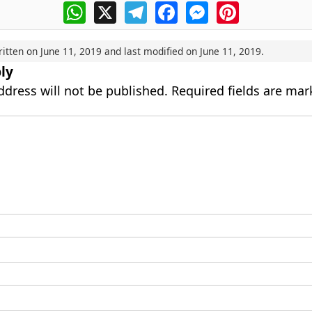
WhatsApp
X
Telegram
Facebook
Messenger
Pinterest
ritten on
June 11, 2019
and last modified on
June 11, 2019
.
ly
ddress will not be published.
Required fields are ma