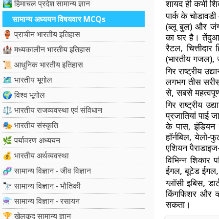
शायद ही कभी शिक
🏞️ हिमाचल प्रदेश सामान्य ज्ञान
पार्क के चोडावड
सामान्य अध्ययन विषयवार MCQs
(ब्लू बुल) और ज
🏺 प्राचीन भारतीय इतिहास
का घर है। तेंदुआ
रैटल, चित्तीदार 
🏰 मध्यकालीन भारतीय इतिहास
(भारतीय गजल), जं
📜 आधुनिक भारतीय इतिहास
गिर राष्ट्रीय उद
🗺️ भारतीय भूगोल
लगभग तीस सरीसृप 
से, सबसे महत्वपूर
🌍 विश्व भूगोल
गिर राष्ट्रीय उद
⚖️ भारतीय राजव्यवस्था एवं संविधान
प्रजातियां पाई जा 
🎭 भारतीय संस्कृति
के पास, इंडियन प
हॉर्नबिल, येलो-फ
🌿 पर्यावरण अध्ययन
एशियन पैराडाइज-फ
💰 भारतीय अर्थव्यवस्था
विभिन्न शिकार पक्
ईगल, बूटेड ईगल, 
🧬 सामान्य विज्ञान - जीव विज्ञान
ग्लॉसी इबिस, डार
🔭 सामान्य विज्ञान - भौतिकी
किंगफिशर और व्हा
⚗️ सामान्य विज्ञान - रसायन
सकता।
🏆 खेलकूद सामान्य ज्ञान