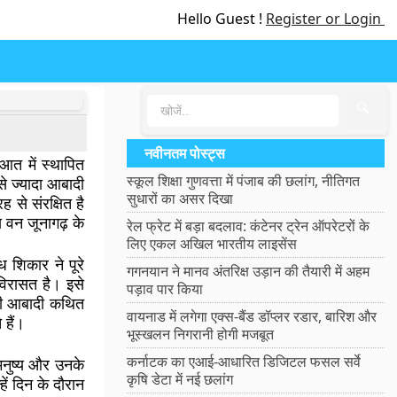
Hello Guest !
Register or Login
🔍
नवीनतम पोस्ट्स
ुआत में स्थापित
स्कूल शिक्षा गुणवत्ता में पंजाब की छलांग, नीतिगत
से ज्यादा आबादी
सुधारों का असर दिखा
 से संरक्षित है
य वन जूनागढ़ के
रेल फ्रेट में बड़ा बदलाव: कंटेनर ट्रेन ऑपरेटरों के
लिए एकल अखिल भारतीय लाइसेंस
ध शिकार ने पूरे
गगनयान ने मानव अंतरिक्ष उड़ान की तैयारी में अहम
 विरासत है। इसे
पड़ाव पार किया
 की आबादी कथित
वायनाड में लगेगा एक्स-बैंड डॉप्लर रडार, बारिश और
 हैं।
भूस्खलन निगरानी होगी मजबूत
कर्नाटक का एआई-आधारित डिजिटल फसल सर्वे
 मनुष्य और उनके
कृषि डेटा में नई छलांग
हें दिन के दौरान