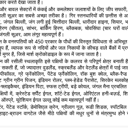
ार करते देखा जाता है।
ी और बावल सेक्टरों में कंकई और कमलेश्वर जलाशयों के लिए जीप सफारी
ंगली सूअर का सबसे अच्छा तरीका है। गिर स्तनधारियों की छत्तीस से अ
, जंगल बिल्ली, जंग लगी हुई चित्तीदार बिल्ली, धारीदार हाइना, सियार, भ
हिरण (चीतल), सांभर, बार्किंग हिरण, ब्लैकबक, चोवसिंघा (चार घरों वाल
गली सूअर, आम लंगूर महत्वपूर्ण हैं।
्यान के वनस्पतियों को 450 प्रकार के पौधों की विस्तृत विविधता से अभिभू
हैं, व्यापक रूप से नदियों और जल निकायों के कीचड़ वाले बैंकों में प्र
्ण मुगर है, जिसे मार्श क्रोकोडाइल के रूप में जाना जाता है।
्यान की रसीली स्थलाकृति इसे पक्षियों के कलरव से परिपूर्ण क्षेत्र बना
सकती हैं, जो ज्यादातर वुडलैंड, स्क्रबलैंड और वेटलैंड क्षेत्रों में पाई जात
ीफॉवल, ग्रे फ्रेंकोलिन, पेंटेड फ्रैंकोलिन, रॉक बुश क्वेल, ब्लैक-रैप्ड 
ुट ग्रीन ग्रीन पिजन, इंडियन रोलर, प्लम-हेडेड पैरासेट, सिरकेर मलकोह
्लाइकैचर, इंडियन पिटा, रुफस ट्रीपी, बड़े कोयल, जंगल मैना प्रचलित 
षियों में, क्रेस्टेड सर्पेंट ईगल, शॉर्ट-टेड ईगल, ओरिएंटल हनी-बज़र्ड, श
ऑस्प्रे, यूरेशियन ईगल उल्लू कोई कम महत्वपूर्ण नहीं हैं।
्टर, पेंटेड स्टॉर्क, डेमोसिएल क्रेन, ग्रीलाग गूज़, रूडी शिडक, स्पॉट
इट-ब्राउन वागटेल जैसे मीठे पक्षियों की मधुर धुनों से मंत्रमुग्ध होने