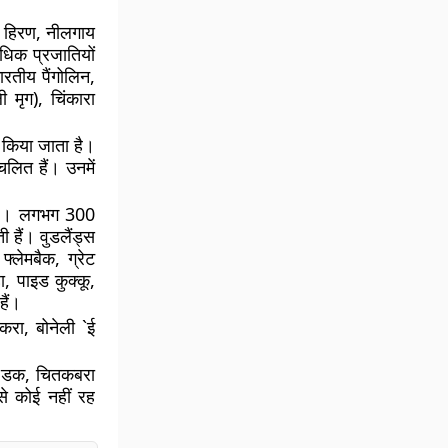
, हिरण, नीलगाय
धिक प्रजातियों
ारतीय पैंगोलिन,
ी मृग), चिंकारा
त किया जाता है।
चलित हैं। उनमें
ती है। लगभग 300
ी हैं। वुडलैंड्स
फ्लेमबैक, ग्रेट
ा, पाइड कुक्कू,
हैं।
िकरा, बोनेली `ई
बिल डक, चितकबरा
 से कोई नहीं रह