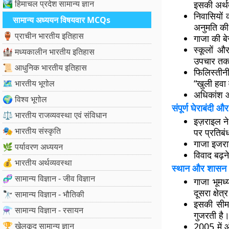
🏞️ हिमाचल प्रदेश सामान्य ज्ञान
इसकी अर्थव
निवासियों
सामान्य अध्ययन विषयवार MCQs
अनुमति की
🏺 प्राचीन भारतीय इतिहास
गाजा की बे
स्कूलों औ
🏰 मध्यकालीन भारतीय इतिहास
उपचार तक प
📜 आधुनिक भारतीय इतिहास
फिलिस्तीन
“खुली हवा व
🗺️ भारतीय भूगोल
अधिकांश आब
🌍 विश्व भूगोल
संपूर्ण घेराबंदी औ
⚖️ भारतीय राजव्यवस्था एवं संविधान
इज़राइल ने
🎭 भारतीय संस्कृति
पर प्रतिबं
गाजा इजरा
🌿 पर्यावरण अध्ययन
विवाद बढ़न
💰 भारतीय अर्थव्यवस्था
स्थान और शासन
🧬 सामान्य विज्ञान - जीव विज्ञान
गाजा भूमध्
दूसरा क्षेत्
🔭 सामान्य विज्ञान - भौतिकी
इसकी सीमा
⚗️ सामान्य विज्ञान - रसायन
गुजरती है
🏆 खेलकूद सामान्य ज्ञान
2005 में 