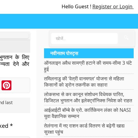
Hello Guest !
Register or Login
🔍
नवीनतम पोस्ट्स
भुगतान के लिए
ऑनलाइन अवैध सामग्री हटाने की समय-सीमा 3 घंटे
न्यता देने और
हुई
तमिलनाडु की ‘वेत्री वानमगल’ योजना से महिला
ook
Messenger
Pinterest
किसानों को ड्रोन तकनीक का सहारा
लोकसभा से कर कानून संशोधन विधेयक पारित,
डिजिटल भुगतान और इलेक्ट्रॉनिक्स निवेश को राहत
d last
आईआईटी बॉम्बे के प्रो. कार्तिकेयन लंका को NASI
युवा वैज्ञानिक सम्मान
rked
*
तेलंगाना में नए राशन कार्ड वितरण से बढ़ेगी खाद्य
सुरक्षा पहुंच