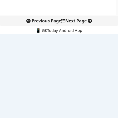
Previous Page
Next Page
📱 GKToday Android App
🔍
नवीनतम पोस्ट्स
असम में 7 लाख छात्रों के लिए नई छात्र-कल्याण योजनाओं की शुरुआत
ऑनलाइन अवैध सामग्री हटाने की समय-सीमा 3 घंटे हुई
तमिलनाडु की ‘वेत्री वानमगल’ योजना से महिला किसानों को ड्रोन तकनीक
का सहारा
लोकसभा से कर कानून संशोधन विधेयक पारित, डिजिटल भुगतान और
इलेक्ट्रॉनिक्स निवेश को राहत
आईआईटी बॉम्बे के प्रो. कार्तिकेयन लंका को NASI युवा वैज्ञानिक सम्मान