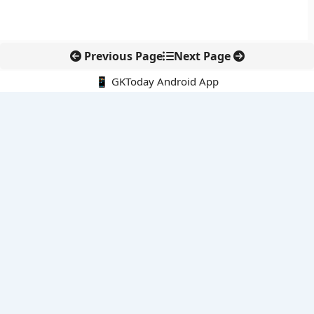
Previous Page
Next Page
📱 GKToday Android App
🔍
नवीनतम पोस्ट्स
8 अगस्त 2026 की करंट अफेयर्स क्विज़: परीक्षा तैयारी के लिए अहम सवाल
अरुणाचल के 27 स्थानों को मिली आधिकारिक पहचान, मानचित्रों में
एकरूपता पर जोर
स्कूल शिक्षा गुणवत्ता में पंजाब की छलांग, नीतिगत सुधारों का असर दिखा
रेल फ्रेट में बड़ा बदलाव: कंटेनर ट्रेन ऑपरेटरों के लिए एकल अखिल भारतीय
लाइसेंस
गगनयान ने मानव अंतरिक्ष उड़ान की तैयारी में अहम पड़ाव पार किया