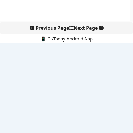
Previous Page
Next Page
📱 GKToday Android App
🔍
नवीनतम पोस्ट्स
कोलंबिया में नई राजनीतिक दिशा, अबेलार्दो दे ला एस्प्रिएला ने संभाली कमान
सीमावर्ती इलाकों में नवीकरणीय परियोजनाओं पर नई सुरक्षा सख्ती
आईआईटी दिल्ली में एआई-संचालित सुपरकंप्यूटिंग सुविधा से शोध को नई गति
बेंगलुरु HAL एयरपोर्ट पर हेलीकॉप्टर लैंडिंग में सैटेलाइट-आधारित नई छलांग
भारत के निजी अंतरिक्ष क्षेत्र में 800 kN इंजन से नई छलांग