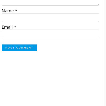
Name
*
Email
*