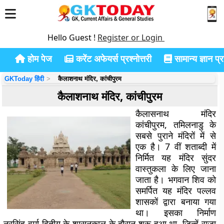
Hello Guest !
Register or Login
होम पेज
करेंट अफेयर्स प्रश्नोत्तरी
सामान्य ज्ञान प्रश
GKToday हिंदी
कैलाशनाथ मंदिर, कांचीपुरम
कैलाशनाथ मंदिर, कांचीपुरम
कैलासनाथ मंदिर
कांचीपुरम, तमिलनाडु के
सबसे पुराने मंदिरों में से
एक है। 7 वीं शताब्दी में
निर्मित यह मंदिर सुंदर
वास्तुकला के लिए जाना
जाता है। भगवान शिव को
समर्पित यह मंदिर पल्लव
शासकों द्वारा बनाया गया
था। इसका निर्माण
नरसिंह वर्मा द्वितीय के शासनकाल के दौरान शुरू हुआ था, जिन्हें राजा