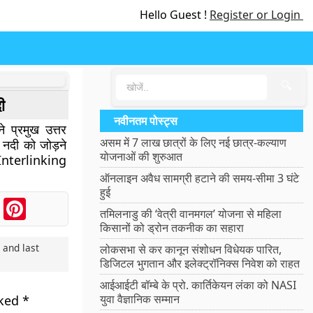
Hello Guest !
Register or Login
🔍
ी
नवीनतम पोस्ट्स
े प्रमुख उत्तर
असम में 7 लाख छात्रों के लिए नई छात्र-कल्याण
ा नदी को जोड़ने
योजनाओं की शुरुआत
nterlinking
ऑनलाइन अवैध सामग्री हटाने की समय-सीमा 3 घंटे
हुई
ook
Messenger
Pinterest
तमिलनाडु की ‘वेत्री वानमगल’ योजना से महिला
किसानों को ड्रोन तकनीक का सहारा
1
and last
लोकसभा से कर कानून संशोधन विधेयक पारित,
डिजिटल भुगतान और इलेक्ट्रॉनिक्स निवेश को राहत
आईआईटी बॉम्बे के प्रो. कार्तिकेयन लंका को NASI
युवा वैज्ञानिक सम्मान
rked
*