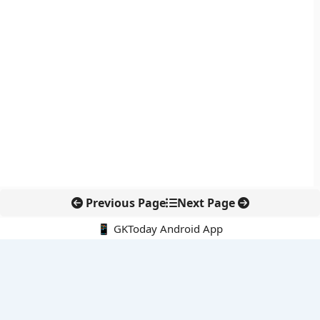
Previous Page
Next Page
📱 GKToday Android App
🔍
नवीनतम पोस्ट्स
कोलंबिया में नई राजनीतिक दिशा, अबेलार्दो दे ला एस्प्रिएला ने संभाली कमान