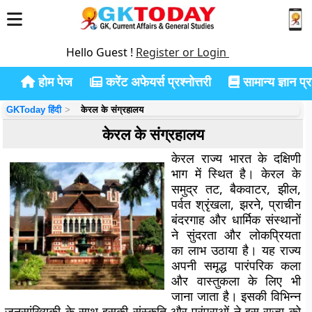
Hello Guest !
Register or Login
होम पेज
करेंट अफेयर्स प्रश्नोत्तरी
सामान्य ज्ञान प्रश
GKToday हिंदी
केरल के संग्रहालय
केरल के संग्रहालय
केरल राज्य भारत के दक्षिणी
भाग में स्थित है। केरल के
समुद्र तट, बैकवाटर, झील,
पर्वत श्रृंखला, झरने, प्राचीन
बंदरगाह और धार्मिक संस्थानों
ने सुंदरता और लोकप्रियता
का लाभ उठाया है। यह राज्य
अपनी समृद्ध पारंपरिक कला
और वास्तुकला के लिए भी
जाना जाता है। इसकी विभिन्न
जनसांख्यिकी के साथ इसकी संस्कृति और परंपराओं ने इस राज्य को