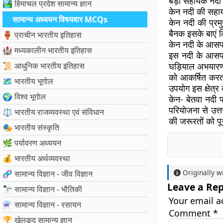
बड़ी सहायक नदी स
🏞️ हिमाचल प्रदेश सामान्य ज्ञान
केन नदी की सहा
सामान्य अध्ययन विषयवार MCQs
केन नदी की प्रम
बैनक इसके बाएं क
🏺 प्राचीन भारतीय इतिहास
केन नदी के आसपा
🏰 मध्यकालीन भारतीय इतिहास
इस नदी के आसपा
📜 आधुनिक भारतीय इतिहास
घड़ियाल अभयारण्य
को आकर्षित करता
🗺️ भारतीय भूगोल
उपयोग इस क्षेत्र
🌍 विश्व भूगोल
केन- बेतवा नदी प
परियोजना से उत्त
⚖️ भारतीय राजव्यवस्था एवं संविधान
की जरूरतों को पूर
🎭 भारतीय संस्कृति
🌿 पर्यावरण अध्ययन
💰 भारतीय अर्थव्यवस्था
Originally w
🧬 सामान्य विज्ञान - जीव विज्ञान
Leave a Rep
🔭 सामान्य विज्ञान - भौतिकी
Your email a
⚗️ सामान्य विज्ञान - रसायन
Comment
*
🏆 खेलकूद सामान्य ज्ञान