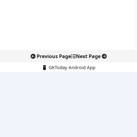
Previous Page
Next Page
📱 GKToday Android App
🔍
नवीनतम पोस्ट्स
स्कूल शिक्षा गुणवत्ता में पंजाब की छलांग, नीतिगत सुधारों का असर दिखा
रेल फ्रेट में बड़ा बदलाव: कंटेनर ट्रेन ऑपरेटरों के लिए एकल अखिल भारतीय
लाइसेंस
गगनयान ने मानव अंतरिक्ष उड़ान की तैयारी में अहम पड़ाव पार किया