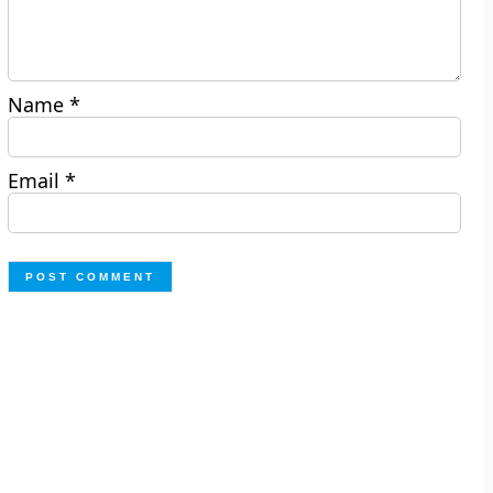
Name
*
Email
*